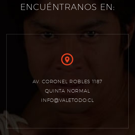
ENCUÉNTRANOS EN:


AV. CORONEL ROBLES 1187
QUINTA NORMAL
INFO@VALETODO.CL