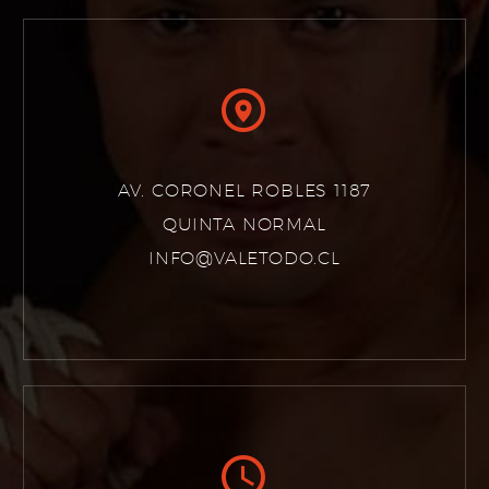


AV. CORONEL ROBLES 1187
QUINTA NORMAL
INFO@VALETODO.CL

