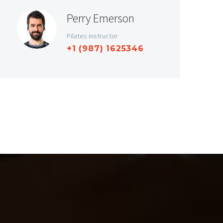
Perry Emerson
Pilates instructor
+1 (987) 1625346