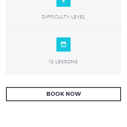
DIFFICULTY LEVEL


12 LESSONS
BOOK NOW