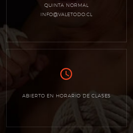
QUINTA NORMAL
INFO@VALETODO.CL


ABIERTO EN HORARIO DE CLASES