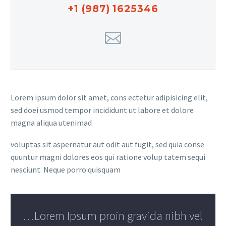
+1 (987) 1625346
Lorem ipsum dolor sit amet, cons ectetur adipisicing elit,
sed doei usmod tempor incididunt ut labore et dolore
magna aliqua utenimad
voluptas sit aspernatur aut odit aut fugit, sed quia conse
quuntur magni dolores eos qui ratione volup tatem sequi
nesciunt. Neque porro quisquam
…Lorem Ipsum proin gravida nibh vel