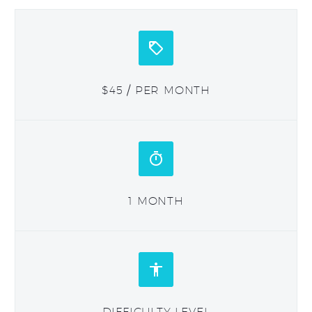


$45 / PER MONTH


1 MONTH


DIFFICULTY LEVEL