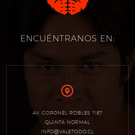
ENCUÉNTRANOS EN:


AV. CORONEL ROBLES 1187
QUINTA NORMAL
INFO@VALETODO.CL