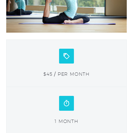


$45 / PER MONTH


1 MONTH