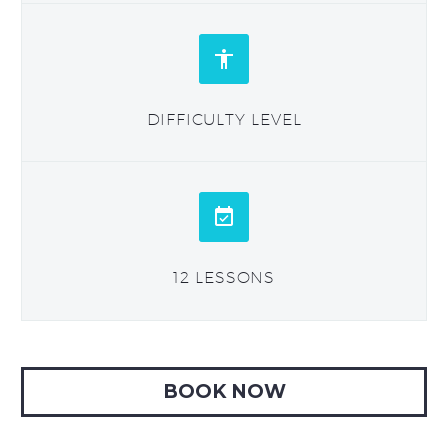


DIFFICULTY LEVEL


12 LESSONS
BOOK NOW